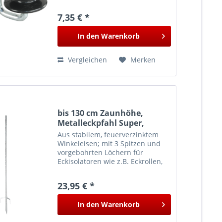
7,35 € *
In den
Warenkorb
Vergleichen
Merken
bis 130 cm Zaunhöhe,
Metalleckpfahl Super,
stabiler Eckpfahl, für mobile
Aus stabilem, feuerverzinktem
Zäune
Winkeleisen; mit 3 Spitzen und
vorgebohrten Löchern für
Eckisolatoren wie z.B. Eckrollen,
Ringisolatoren
23,95 € *
In den
Warenkorb