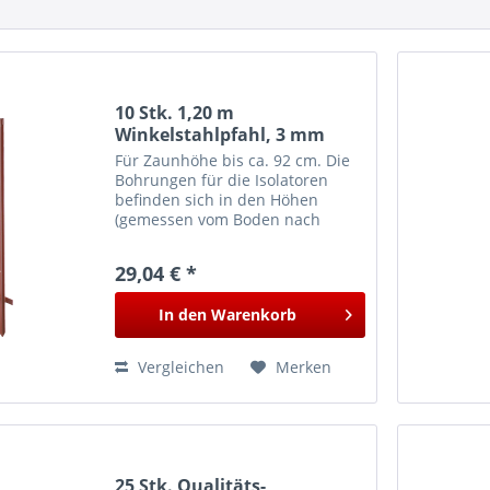
10 Stk. 1,20 m
Winkelstahlpfahl, 3 mm
stark, lackiert, mit Trittfuß
Für Zaunhöhe bis ca. 92 cm. Die
Bohrungen für die Isolatoren
befinden sich in den Höhen
(gemessen vom Boden nach
oben): 20 cm, 25 cm, 40 cm , 50
cm, 65 cm, 92 cm Durchmesser
29,04 € *
der Bohrungen: 6 mm Für diese
Pfähle können Sie
In den
Warenkorb
Ringisolatoren...
Vergleichen
Merken
25 Stk. Qualitäts-