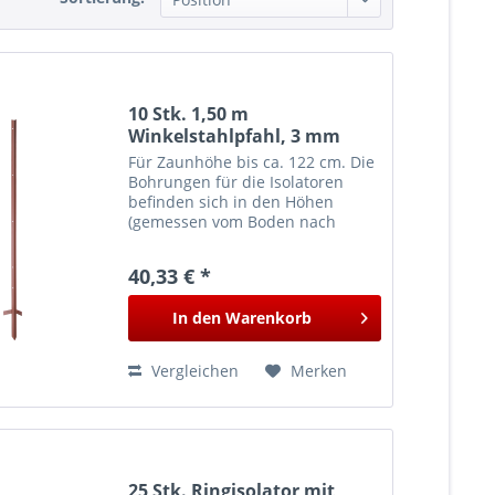
10 Stk. 1,50 m
Winkelstahlpfahl, 3 mm
stark, lackiert, mit Trittfuß
Für Zaunhöhe bis ca. 122 cm. Die
Bohrungen für die Isolatoren
befinden sich in den Höhen
(gemessen vom Boden nach
oben): 20 cm, 40 cm , 60 cm, 90
cm, 122 cm. Durchmesser der
40,33 € *
Bohrungen: 6 mm Das Material
des Trittfußes ist ca. 2,75 mm...
In den
Warenkorb
Vergleichen
Merken
25 Stk. Ringisolator mit