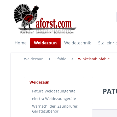
Home
Weidezaun
Weidetechnik
Stalleinr
Weidezaun
Pfähle
Winkelstahlpfähle
Weidezaun
PAT
Patura Weidezaungeräte
electra Weidezaungeräte
Warnschilder, Zaunprüfer,
Gerätezubehör