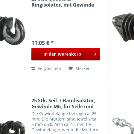
Ringisolator, mit Gewinde
M6, 6 mm Schaft
11,05 € *
In den
Warenkorb
Vergleichen
Merken
25 Stk. Seil- / Bandisolator,
Gewinde M6, für Seile und
Breitbänder bis 20 mm
Die Gewindelänge beträgt ca. 25
mm. Die Muttern sind jeweils ca.
5 mm dick. Also ca. 15 mm frei
Gewindelänge, wenn die Muttern