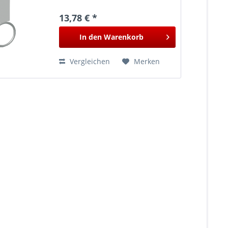
Maße siehe Zeichnung. Der
Innendurchmesser des Rings
13,78 € *
beträgt ca. 79 mm.
In den
Warenkorb
Vergleichen
Merken