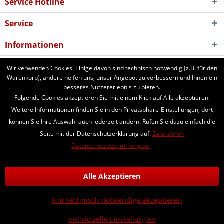
Service Hotline
Service
Informationen
Newsletter
Wir verwenden Cookies. Einige davon sind technisch notwendig (z.B. für den
Warenkorb), andere helfen uns, unser Angebot zu verbessern und Ihnen ein
besseres Nutzererlebnis zu bieten.
aforst.com - Ihr Fachhändler für Patura Weide- und Stalltechnik,
Folgende Cookies akzeptieren Sie mit einem Klick auf Alle akzeptieren.
Weidezäune, Euronetze, electra Weidezaungeräte. 24 Stunden online
Weitere Informationen finden Sie in den Privatsphäre-Einstellungen, dort
bestellen. Beratung vom Fachmann per Telefon und Email. Kaufen Sie
können Sie Ihre Auswahl auch jederzeit ändern. Rufen Sie dazu einfach die
Weidezaungeräte, Zaunpfähle, Heuraufen, Panels, Fressgitter,
Seite mit der Datenschutzerklärung auf.
Zu unseren
Tränkebecken, Windschutznetze, Schafhorden, Schafnetze...
Datenschutzbestimmungen.
* Alle Preise inkl. gesetzl. Mehrwertsteuer zzgl.
Versandkosten
und ggf.
Nachnahmegebühren, wenn nicht anders beschrieben
Alle Akzeptieren
Kontakt
Versand und Zahlungsbedingungen
Datenschutz
Nur technisch notwendige akzeptieren
AGB
Impressum
Individuelle Einstellungen
© aforst.com