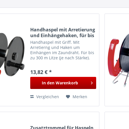
Handhaspel mit Arretierung
und Einhängehaken, für bis
zu 300 m Litze
Handhaspel mit Griff. Mit
Arretierng und Haken um
Einhängen im Zaundraht. Für bis
zu 300 m Litze (je nach Stärke).
Ideal für vorübergehende
Abtrennungen innerhalb einer
13,82 € *
Weide oder für kurze
Mobilzäune.
In den
Warenkorb
Vergleichen
Merken
Zusatztrommel für Haspeln