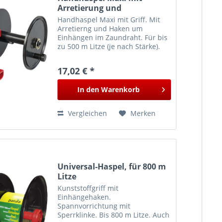
Arretierung und
Einhängehaken, für bis zu
Handhaspel Maxi mit Griff. Mit
600 m Litze
Arretierng und Haken um
Einhängen im Zaundraht. Für bis
zu 500 m Litze (je nach Stärke).
Ideal für vorübergehende
Abtrennungen innerhalb einer
17,02 € *
Weide oder für kurze
Mobilzäune.
In den
Warenkorb
Vergleichen
Merken
Universal-Haspel, für 800 m
Litze
Kunststoffgriff mit
Einhängehaken.
Spannvorrichtung mit
Sperrklinke. Bis 800 m Litze. Auch