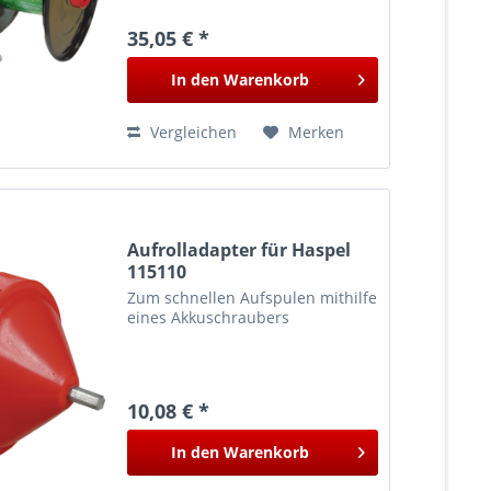
geeignet zur Befestigung an
Standard-Montagepfahl.
35,05 € *
In den
Warenkorb
Vergleichen
Merken
Aufrolladapter für Haspel
115110
Zum schnellen Aufspulen mithilfe
eines Akkuschraubers
10,08 € *
In den
Warenkorb