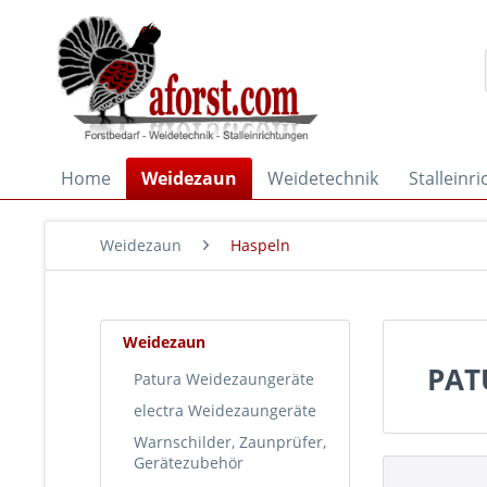
Home
Weidezaun
Weidetechnik
Stalleinr
Weidezaun
Haspeln
Weidezaun
PAT
Patura Weidezaungeräte
electra Weidezaungeräte
Warnschilder, Zaunprüfer,
Gerätezubehör