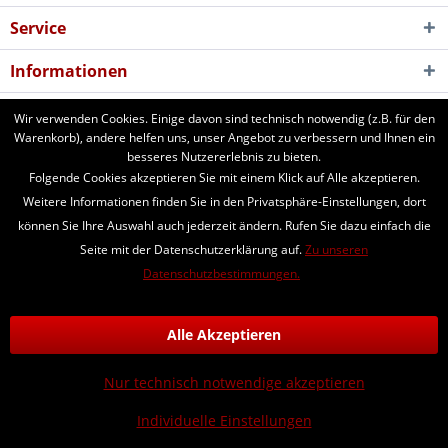
Service
Informationen
Newsletter
Wir verwenden Cookies. Einige davon sind technisch notwendig (z.B. für den
Warenkorb), andere helfen uns, unser Angebot zu verbessern und Ihnen ein
besseres Nutzererlebnis zu bieten.
aforst.com - Ihr Fachhändler für Patura Weide- und Stalltechnik,
Folgende Cookies akzeptieren Sie mit einem Klick auf Alle akzeptieren.
Weidezäune, Euronetze, electra Weidezaungeräte. 24 Stunden online
Weitere Informationen finden Sie in den Privatsphäre-Einstellungen, dort
bestellen. Beratung vom Fachmann per Telefon und Email. Kaufen Sie
können Sie Ihre Auswahl auch jederzeit ändern. Rufen Sie dazu einfach die
Weidezaungeräte, Zaunpfähle, Heuraufen, Panels, Fressgitter,
Seite mit der Datenschutzerklärung auf.
Zu unseren
Tränkebecken, Windschutznetze, Schafhorden, Schafnetze...
Datenschutzbestimmungen.
* Alle Preise inkl. gesetzl. Mehrwertsteuer zzgl.
Versandkosten
und ggf.
Nachnahmegebühren, wenn nicht anders beschrieben
Alle Akzeptieren
Kontakt
Versand und Zahlungsbedingungen
Datenschutz
Nur technisch notwendige akzeptieren
AGB
Impressum
Individuelle Einstellungen
© aforst.com