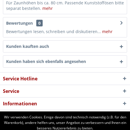
Für Zaunhöhen bis ca. 80 cm. Passende Kunststoffösen bitte
separat bestellen.
mehr
Bewertungen
0
Bewertungen lesen, schreiben und diskutieren...
mehr
Kunden kauften auch
Kunden haben sich ebenfalls angesehen
Service Hotline
Service
Informationen
Newsletter
Wir verwenden Cookies. Einige davon sind technisch notwendig (z.B. für den
Warenkorb), andere helfen uns, unser Angebot zu verbessern und Ihnen ein
besseres Nutzererlebnis zu bieten.