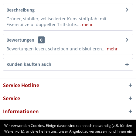
Beschreibung
Grüner, stabiler, vollisolierter Kunststoffpfahl mit
Eisenspitze u. doppelter Trittstufe....
mehr
Bewertungen
0
Bewertungen lesen, schreiben und diskutieren...
mehr
Kunden kauften auch
Service Hotline
Service
Informationen
Newsletter
Wir verwenden Cookies. Einige davon sind technisch notwendig (z.B. für den
Warenkorb), andere helfen uns, unser Angebot zu verbessern und Ihnen ein