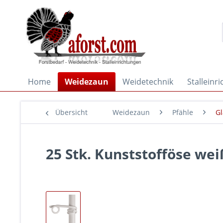
Home
Weidezaun
Weidetechnik
Stalleinr
Übersicht
Weidezaun
Pfähle
Gl
25 Stk. Kunststofföse we