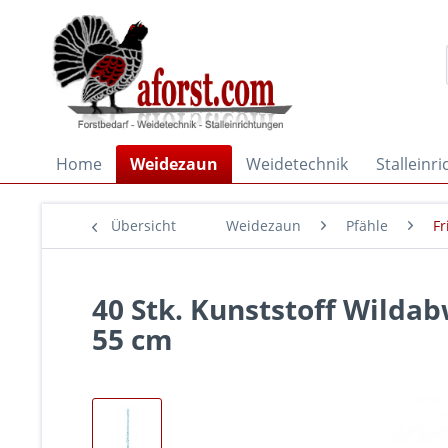
Home
Weidezaun
Weidetechnik
Stalleinr
Übersicht
Weidezaun
Pfähle
Fr
40 Stk. Kunststoff Wilda
55 cm