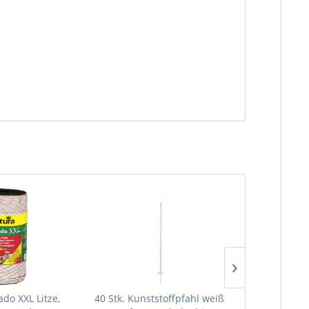
do XXL Litze,
40 Stk. Kunststoffpfahl weiß
40 Stk. Kuns