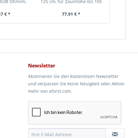
, 0,08 Ohm/m,
125 cm, für Zaunhöhe bis 105
105 cm, für
 3xKupferleiter,
cm
-orange
57 € *
77,91 € *
71
Newsletter
Abonnieren Sie den kostenlosen Newsletter
und verpassen Sie keine Neuigkeit oder Aktion
mehr von aforst.com.