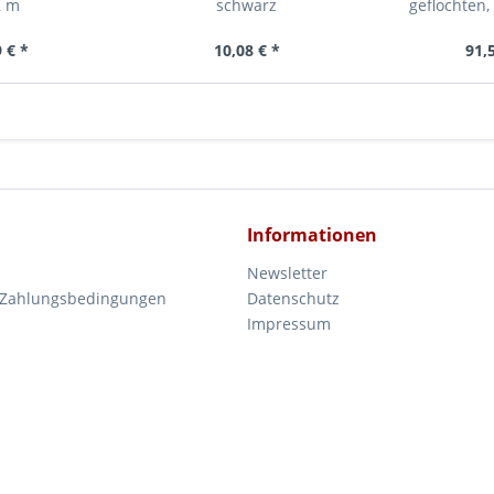
2 m
schwarz
geflochten
6xEdelstahl-,
weiss
 € *
10,08 € *
91,
Informationen
Newsletter
 Zahlungsbedingungen
Datenschutz
Impressum