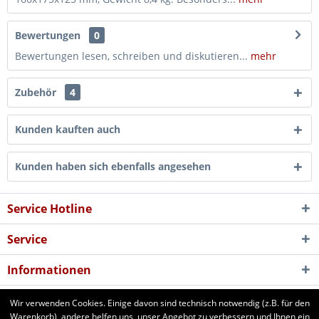
Bewertungen
0
Bewertungen lesen, schreiben und diskutieren...
mehr
Zubehör
4
Kunden kauften auch
Kunden haben sich ebenfalls angesehen
Service Hotline
Service
Informationen
Newsletter
Wir verwenden Cookies. Einige davon sind technisch notwendig (z.B. für den
Warenkorb), andere helfen uns, unser Angebot zu verbessern und Ihnen ein