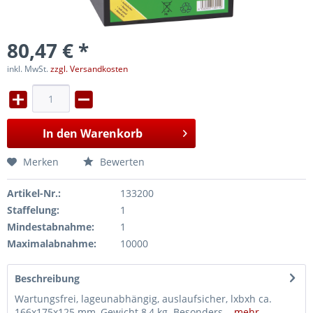
80,47 € *
inkl. MwSt.
zzgl. Versandkosten
In den
Warenkorb
Merken
Bewerten
Artikel-Nr.:
133200
Staffelung:
1
Mindestabnahme:
1
Maximalabnahme:
10000
Beschreibung
Wartungsfrei, lageunabhängig, auslaufsicher, lxbxh ca.
166x175x125 mm, Gewicht 8,4 kg. Besonders...
mehr