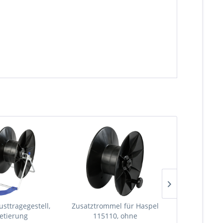
usttragegestell,
Zusatztrommel für Haspel
25 Stk. Ri
retierung
115110, ohne
Holzgewind