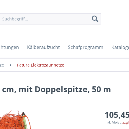
ichtungen
Kälberaufzucht
Schafprogramm
Katalog
ze
Patura Elektrozaunnetze
 cm, mit Doppelspitze, 50 m
105,45
inkl. MwSt.
zzg