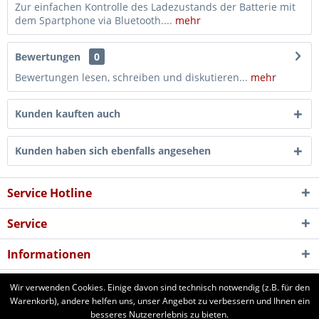
Zur einfachen Kontrolle des Ladezustands der Batterie mit
dem Spartphone via Bluetooth....
mehr
Bewertungen
0
Bewertungen lesen, schreiben und diskutieren...
mehr
Kunden kauften auch
Kunden haben sich ebenfalls angesehen
Service Hotline
Service
Informationen
Newsletter
Wir verwenden Cookies. Einige davon sind technisch notwendig (z.B. für den
Warenkorb), andere helfen uns, unser Angebot zu verbessern und Ihnen ein
besseres Nutzererlebnis zu bieten.