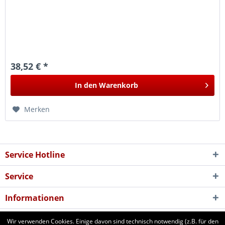
38,52 € *
In den
Warenkorb
Merken
Service Hotline
Service
Informationen
Newsletter
Wir verwenden Cookies. Einige davon sind technisch notwendig (z.B. für den