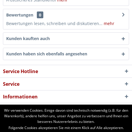
Bewertungen
0
Bewertungen lesen, schreiben und diskutieren...
mehr
Kunden kauften auch
Kunden haben sich ebenfalls angesehen
Service Hotline
Service
Informationen
Newsletter
Wir verwenden Cookies. Einige davon sind technisch notwendig (z.B. für den
Warenkorb), andere helfen uns, unser Angebot zu verbessern und Ihnen ein
besseres Nutzererlebnis zu bieten.
aforst.com - Ihr Fachhändler für Patura Weide- und Stalltechnik,
Folgende Cookies akzeptieren Sie mit einem Klick auf Alle akzeptieren.