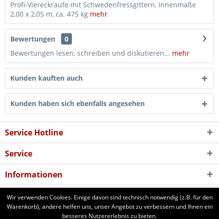
Profi-Viereckraufe mit Schwedenfressgittern, Innenmaße
2,00 x 2,05 m, ca. 475 kg
mehr
Bewertungen
0
Bewertungen lesen, schreiben und diskutieren...
mehr
Kunden kauften auch
Kunden haben sich ebenfalls angesehen
Service Hotline
Service
Informationen
Newsletter
Wir verwenden Cookies. Einige davon sind technisch notwendig (z.B. für den
Warenkorb), andere helfen uns, unser Angebot zu verbessern und Ihnen ein
besseres Nutzererlebnis zu bieten.