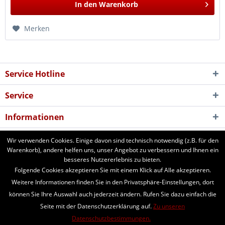
In den
Warenkorb
Merken
Service Hotline
Service
Informationen
Newsletter
Wir verwenden Cookies. Einige davon sind technisch notwendig (z.B. für den
Warenkorb), andere helfen uns, unser Angebot zu verbessern und Ihnen ein
besseres Nutzererlebnis zu bieten.
aforst.com - Ihr Fachhändler für Patura Weide- und Stalltechnik,
Folgende Cookies akzeptieren Sie mit einem Klick auf Alle akzeptieren.
Weidezäune, Euronetze, electra Weidezaungeräte. 24 Stunden online
Weitere Informationen finden Sie in den Privatsphäre-Einstellungen, dort
bestellen. Beratung vom Fachmann per Telefon und Email. Kaufen Sie
können Sie Ihre Auswahl auch jederzeit ändern. Rufen Sie dazu einfach die
Weidezaungeräte, Zaunpfähle, Heuraufen, Panels, Fressgitter,
Seite mit der Datenschutzerklärung auf.
Zu unseren
Tränkebecken, Windschutznetze, Schafhorden, Schafnetze...
Datenschutzbestimmungen.