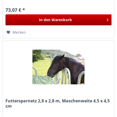
lieferbar: PA303593: 2,4 x 2,4 m...
73,07 € *
In den
Warenkorb
Merken
Futtersparnetz 2,8 x 2,8 m, Maschenweite 4,5 x 4,5
cm