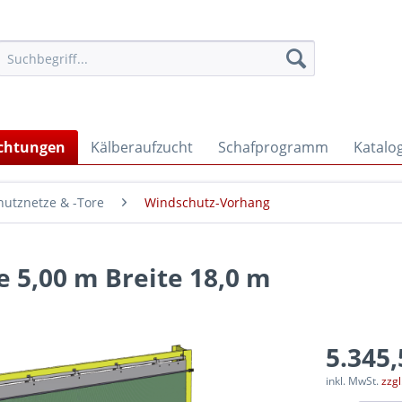
ichtungen
Kälberaufzucht
Schafprogramm
Katalo
utznetze & -Tore
Windschutz-Vorhang
 5,00 m Breite 18,0 m
5.345,
inkl. MwSt.
zzg