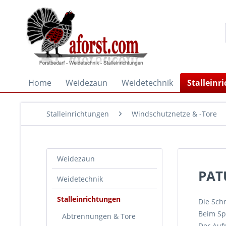
Home
Weidezaun
Weidetechnik
Stalleinr
Stalleinrichtungen
Windschutznetze & -Tore
Weidezaun
PAT
Weidetechnik
Stalleinrichtungen
Die Sch
Beim Spe
Abtrennungen & Tore
Der Aufp