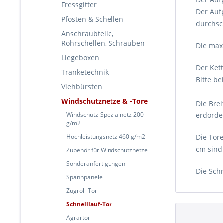
Fressgitter
Der Aufp
Pfosten & Schellen
durchsc
Anschraubteile,
Rohrschellen, Schrauben
Die max
Liegeboxen
Der Ket
Tränketechnik
Bitte b
Viehbürsten
Windschutznetze & -Tore
Die Bre
Windschutz-Spezialnetz 200
erdorder
g/m2
Hochleistungsnetz 460 g/m2
Die Tor
cm sind 
Zubehör für Windschutznetze
Sonderanfertigungen
Die Schn
Spannpanele
Zugroll-Tor
Schnelllauf-Tor
Agrartor