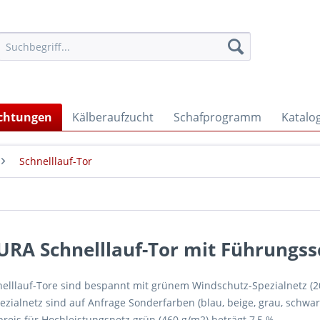
ichtungen
Kälberaufzucht
Schafprogramm
Katalo
Schnelllauf-Tor
URA Schnelllauf-Tor mit Führungs
nelllauf-Tore sind bespannt mit grünem Windschutz-Spezialnetz (2
zialnetz sind auf Anfrage Sonderfarben (blau, beige, grau, schwar
reis für Hochleistungsnetz grün (460 g/m2) beträgt 7,5 %.