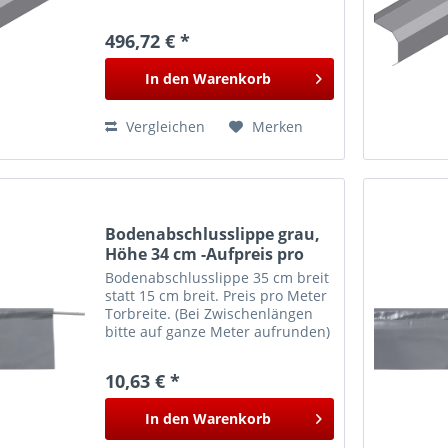
496,72 € *
In den
Warenkorb
Vergleichen
Merken
Bodenabschlusslippe grau,
Höhe 34 cm -Aufpreis pro
Meter Torbeite-
Bodenabschlusslippe 35 cm breit
statt 15 cm breit. Preis pro Meter
Torbreite. (Bei Zwischenlängen
bitte auf ganze Meter aufrunden)
Für die Typen Rolltor und
Zugrollo.
10,63 € *
In den
Warenkorb