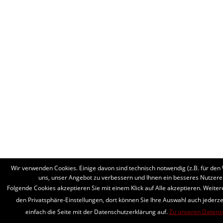
Wir verwenden Cookies. Einige davon sind technisch notwendig (z.B. für den
uns, unser Angebot zu verbessern und Ihnen ein besseres Nutzerer
Folgende Cookies akzeptieren Sie mit einem Klick auf Alle akzeptieren. Weiter
den Privatsphäre-Einstellungen, dort können Sie Ihre Auswahl auch jederze
einfach die Seite mit der Datenschutzerklärung auf.
Zu unseren Datens