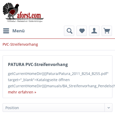
Menü
PVC-Streifenvorhang
PATURA PVC-Streifenvorhang
getCurrentHomeDir()}]Patura/Patura_2011_B254_B255.pdf"
target="_blank">Katalogseite öffnen
getCurrentHomeDir()}]manuals/BA_Streifenvorhang_Pendelsch
mehr erfahren »