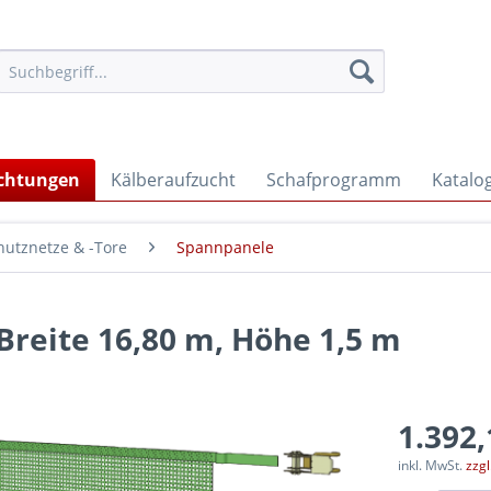
ichtungen
Kälberaufzucht
Schafprogramm
Katalo
utznetze & -Tore
Spannpanele
reite 16,80 m, Höhe 1,5 m
1.392,
inkl. MwSt.
zzg