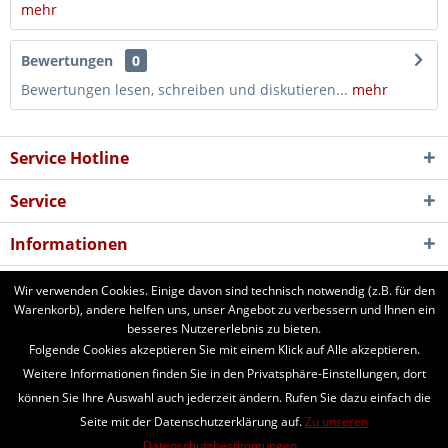
mehr
Bewertungen
0
Bewertungen lesen, schreiben und diskutieren...
mehr
Service Hotline
Service
Informationen
Newsletter
Wir verwenden Cookies. Einige davon sind technisch notwendig (z.B. für den
Warenkorb), andere helfen uns, unser Angebot zu verbessern und Ihnen ein
besseres Nutzererlebnis zu bieten.
aforst.com - Ihr Fachhändler für Patura Weide- und Stalltechnik,
Folgende Cookies akzeptieren Sie mit einem Klick auf Alle akzeptieren.
Weidezäune, Euronetze, electra Weidezaungeräte. 24 Stunden online
Weitere Informationen finden Sie in den Privatsphäre-Einstellungen, dort
bestellen. Beratung vom Fachmann per Telefon und Email. Kaufen Sie
können Sie Ihre Auswahl auch jederzeit ändern. Rufen Sie dazu einfach die
Weidezaungeräte, Zaunpfähle, Heuraufen, Panels, Fressgitter,
Seite mit der Datenschutzerklärung auf.
Zu unseren
Tränkebecken, Windschutznetze, Schafhorden, Schafnetze...
Datenschutzbestimmungen.