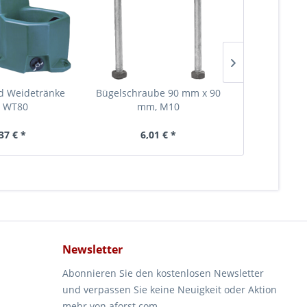
nd Weidetränke
Bügelschraube 90 mm x 90
Wandheuraufe
 WT80
mm, M10
cm, 
37 € *
6,01 € *
26
Newsletter
Abonnieren Sie den kostenlosen Newsletter
und verpassen Sie keine Neuigkeit oder Aktion
mehr von aforst.com.