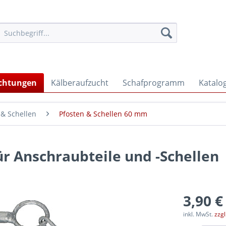
ichtungen
Kälberaufzucht
Schafprogramm
Katalo
 & Schellen
Pfosten & Schellen 60 mm
ür Anschraubteile und -Schellen
3,90 €
inkl. MwSt.
zzg