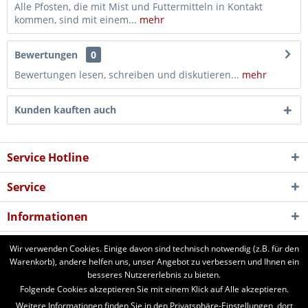
Alle Pfosten, die mit Mist und Futtermitteln in Kontakt
kommen, sind mit einem...
mehr
Bewertungen
0
Bewertungen lesen, schreiben und diskutieren...
mehr
Kunden kauften auch
Service Hotline
Service
Informationen
Newsletter
Wir verwenden Cookies. Einige davon sind technisch notwendig (z.B. für den
Warenkorb), andere helfen uns, unser Angebot zu verbessern und Ihnen ein
besseres Nutzererlebnis zu bieten.
aforst.com - Ihr Fachhändler für Patura Weide- und Stalltechnik,
Folgende Cookies akzeptieren Sie mit einem Klick auf Alle akzeptieren.
Weidezäune, Euronetze, electra Weidezaungeräte. 24 Stunden online
Weitere Informationen finden Sie in den Privatsphäre-Einstellungen, dort