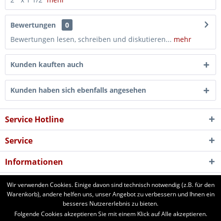
Bewertungen
0
Bewertungen lesen, schreiben und diskutieren...
mehr
Kunden kauften auch
Kunden haben sich ebenfalls angesehen
Service Hotline
Service
Informationen
Newsletter
Wir verwenden Cookies. Einige davon sind technisch notwendig (z.B. für den
Warenkorb), andere helfen uns, unser Angebot zu verbessern und Ihnen ein
besseres Nutzererlebnis zu bieten.
aforst.com - Ihr Fachhändler für Patura Weide- und Stalltechnik,
Folgende Cookies akzeptieren Sie mit einem Klick auf Alle akzeptieren.