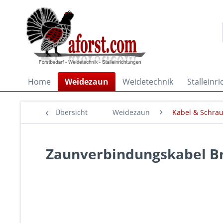
Home
Weidezaun
Weidetechnik
Stalleinr
Übersicht
Weidezaun
Kabel & Schra
Zaunverbindungskabel Br