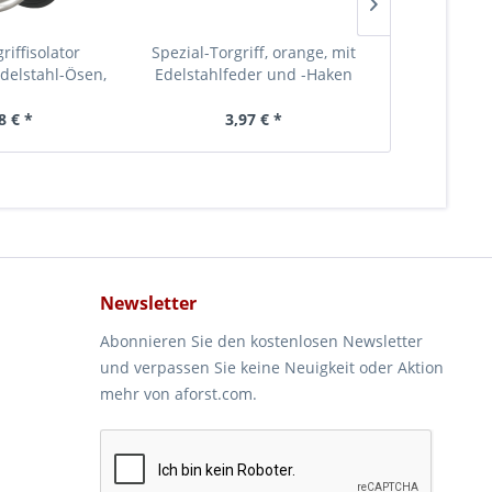
griffisolator
Spezial-Torgriff, orange, mit
Zaunanschluß
Edelstahl-Ösen,
Edelstahlfeder und -Haken
Edelstahl-K
ewinde
mm, 3
8 € *
3,97 € *
5,
Newsletter
Abonnieren Sie den kostenlosen Newsletter
und verpassen Sie keine Neuigkeit oder Aktion
mehr von aforst.com.