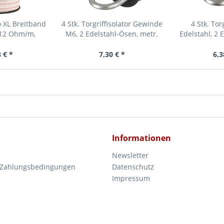
 XL Breitband
4 Stk. Torgriffisolator Gewinde
4 Stk. Tor
,12 Ohm/m,
M6, 2 Edelstahl-Ösen, metr.
Edelstahl, 2 
xKupferleiter,
Gewinde M6
Holzg
orange
 € *
7,30 € *
6,3
Informationen
Newsletter
 Zahlungsbedingungen
Datenschutz
Impressum