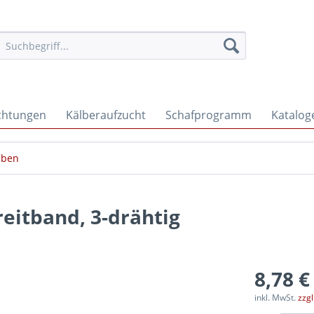
ichtungen
Kälberaufzucht
Schafprogramm
Katalog
uben
eitband, 3-drähtig
8,78 €
inkl. MwSt.
zzg