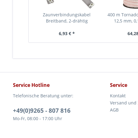
Zaunverbindungskabel
400 m Tornado
Breitband, 2-drähtig
12,5 mm, 0
5xEdelstahl-, 2
weiss-
6,93 € *
64,28
Service Hotline
Service
Telefonische Beratung unter:
Kontakt
Versand und
+49(0)9265 - 807 816
AGB
Mo-Fr, 08:00 - 17:00 Uhr