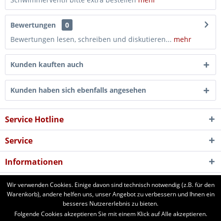
Bewertungen
0
Bewertungen lesen, schreiben und diskutieren...
mehr
Kunden kauften auch
Kunden haben sich ebenfalls angesehen
Service Hotline
Service
Informationen
Newsletter
Wir verwenden Cookies. Einige davon sind technisch notwendig (z.B. für den
Warenkorb), andere helfen uns, unser Angebot zu verbessern und Ihnen ein
besseres Nutzererlebnis zu bieten.
aforst.com - Ihr Fachhändler für Patura Weide- und Stalltechnik,
Folgende Cookies akzeptieren Sie mit einem Klick auf Alle akzeptieren.