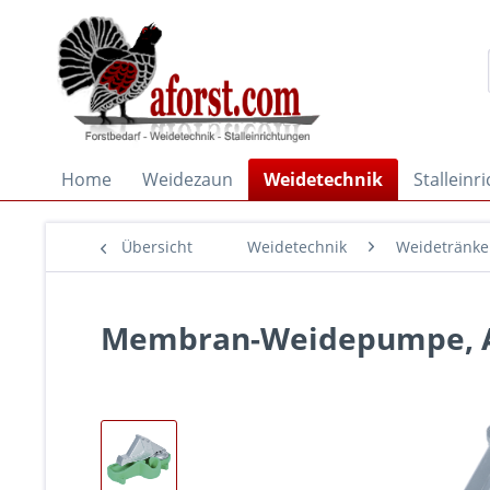
Home
Weidezaun
Weidetechnik
Stalleinr
Übersicht
Weidetechnik
Weidetränk
Membran-Weidepumpe, Aq