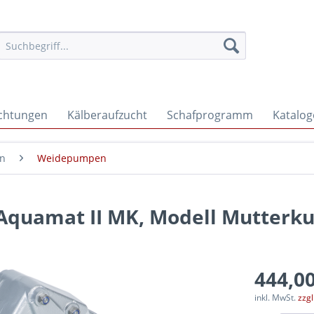
ichtungen
Kälberaufzucht
Schafprogramm
Katalog
en
Weidepumpen
uamat II MK, Modell Mutterk
444,00
inkl. MwSt.
zzg