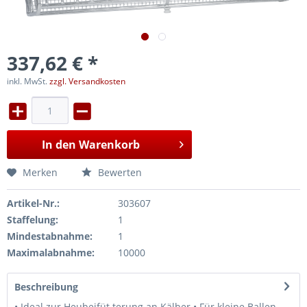
337,62 € *
inkl. MwSt.
zzgl. Versandkosten
In den
Warenkorb
Merken
Bewerten
Artikel-Nr.:
303607
Staffelung:
1
Mindestabnahme:
1
Maximalabnahme:
10000
Beschreibung
• Ideal zur Heubeifüt terung an Kälber • Für kleine Ballen