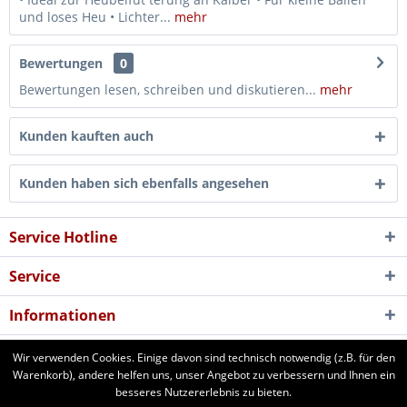
und loses Heu • Lichter...
mehr
Bewertungen
0
Bewertungen lesen, schreiben und diskutieren...
mehr
Kunden kauften auch
Kunden haben sich ebenfalls angesehen
Service Hotline
Service
Informationen
Newsletter
Wir verwenden Cookies. Einige davon sind technisch notwendig (z.B. für den
Warenkorb), andere helfen uns, unser Angebot zu verbessern und Ihnen ein
besseres Nutzererlebnis zu bieten.
aforst.com - Ihr Fachhändler für Patura Weide- und Stalltechnik,