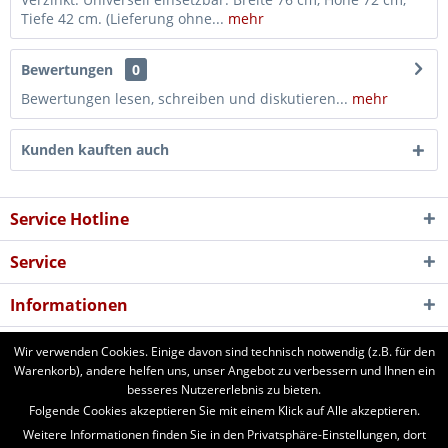
Tiefe 42 cm. (Lieferung ohne...
mehr
Bewertungen
0
Bewertungen lesen, schreiben und diskutieren...
mehr
Kunden kauften auch
Service Hotline
Service
Informationen
Newsletter
Wir verwenden Cookies. Einige davon sind technisch notwendig (z.B. für den
Warenkorb), andere helfen uns, unser Angebot zu verbessern und Ihnen ein
besseres Nutzererlebnis zu bieten.
aforst.com - Ihr Fachhändler für Patura Weide- und Stalltechnik,
Folgende Cookies akzeptieren Sie mit einem Klick auf Alle akzeptieren.
Weidezäune, Euronetze, electra Weidezaungeräte. 24 Stunden online
Weitere Informationen finden Sie in den Privatsphäre-Einstellungen, dort