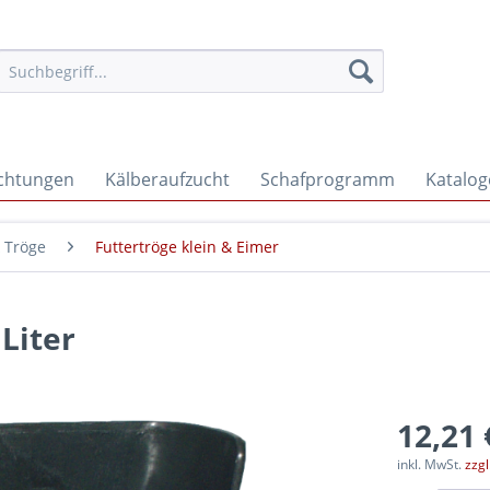
ichtungen
Kälberaufzucht
Schafprogramm
Katalog
 Tröge
Futtertröge klein & Eimer
 Liter
12,21 
inkl. MwSt.
zzg