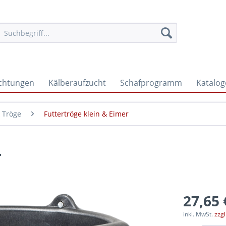
ichtungen
Kälberaufzucht
Schafprogramm
Katalog
 Tröge
Futtertröge klein & Eimer
r
27,65 
inkl. MwSt.
zzg