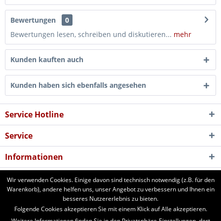
Bewertungen
0
Bewertungen lesen, schreiben und diskutieren...
mehr
Kunden kauften auch
Kunden haben sich ebenfalls angesehen
Service Hotline
Service
Informationen
Newsletter
Wir verwenden Cookies. Einige davon sind technisch notwendig (z.B. für den
Warenkorb), andere helfen uns, unser Angebot zu verbessern und Ihnen ein
besseres Nutzererlebnis zu bieten.
aforst.com - Ihr Fachhändler für Patura Weide- und Stalltechnik,
Folgende Cookies akzeptieren Sie mit einem Klick auf Alle akzeptieren.
Weidezäune, Euronetze, electra Weidezaungeräte. 24 Stunden online
Weitere Informationen finden Sie in den Privatsphäre-Einstellungen, dort