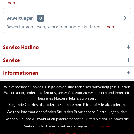
mehr
Bewertungen
0
Bewertungen lesen, schreiben und diskutieren...
mehr
Service Hotline
Service
Informationen
Newsletter
Wir verwenden Cookies. Einige davon sind technisch notwendig (z.B. für den
Warenkorb), andere helfen uns, unser Angebot zu verbessern und Ihnen ein
besseres Nutzererlebnis zu bieten.
aforst.com - Ihr Fachhändler für Patura Weide- und Stalltechnik,
Folgende Cookies akzeptieren Sie mit einem Klick auf Alle akzeptieren.
Weidezäune, Euronetze, electra Weidezaungeräte. 24 Stunden online
Weitere Informationen finden Sie in den Privatsphäre-Einstellungen, dort
bestellen. Beratung vom Fachmann per Telefon und Email. Kaufen Sie
können Sie Ihre Auswahl auch jederzeit ändern. Rufen Sie dazu einfach die
Weidezaungeräte, Zaunpfähle, Heuraufen, Panels, Fressgitter,
Seite mit der Datenschutzerklärung auf.
Zu unseren
Tränkebecken, Windschutznetze, Schafhorden, Schafnetze...
Datenschutzbestimmungen.