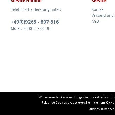
Service Hotline
Service
Telefonische Beratung unter:
Kontakt
Versand und
+49(0)9265 - 807 816
AGB
Mo-Fr, 08:00 - 17:00 Uhr
Wir verwenden Cookies. Einige davon sind technisch 
aforst.com - Ihr Fachhändler für Patura Weide- und Stalltec
Folgende Cookies akzeptieren Sie mit einem Klick a
Weidezaungeräte, Zau
ändern. Rufen Sie