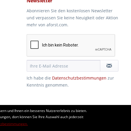
Newsletter
Abonnieren Sie den kostenlosen Newsletter
und verpassen Sie keine Neuigkeit oder Aktion
mehr von aforst.com.
Ich habe die
Datenschutzbestimmungen
zur
Kenntnis genommen.
ern und Ihnen ein besseres Nutzererlebnis zu bieten.
len. Beratung vom Fachmann per Telefon und Email. Kaufen Sie
lungen, dort können Sie Ihre Auswahl auch jederzeit
horden, Schafnetze...
tzbestimmungen.