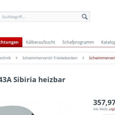
ichtungen
Kälberaufzucht
Schafprogramm
Katalo
echnik
Schwimmerventil-Tränkebecken
Schwimmervent
A Sibiria heizbar
357,97
inkl. MwSt.
zzg