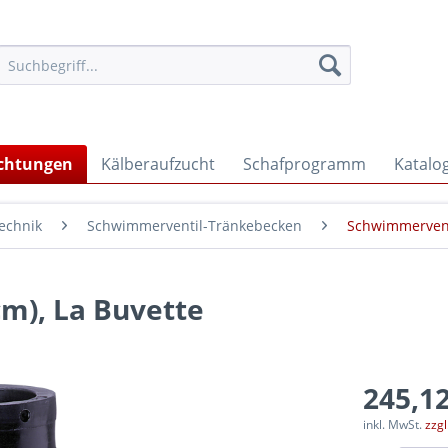
ichtungen
Kälberaufzucht
Schafprogramm
Katalo
echnik
Schwimmerventil-Tränkebecken
Schwimmervent
cm), La Buvette
245,12
inkl. MwSt.
zzg