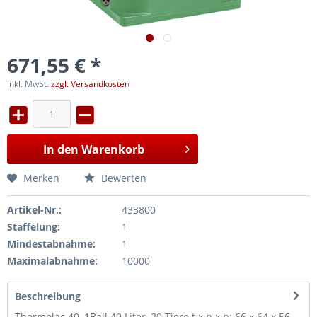
671,55 € *
inkl. MwSt.
zzgl. Versandkosten
In den
Warenkorb
Merken
Bewerten
Artikel-Nr.:
433800
Staffelung:
1
Mindestabnahme:
1
Maximalabnahme:
10000
Beschreibung
Thermolac 40, 1Ball 40 Liter, 20 Tiere t x h x h: 66 x 64 x 56