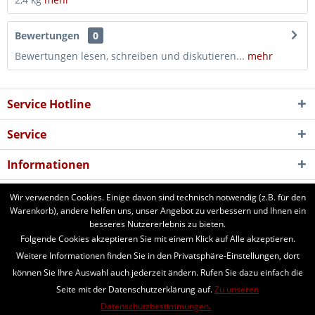
Bewertungen
0
Bewertungen lesen, schreiben und diskutieren...
mehr
Service Hotline
Service
Informationen
Newsletter
Wir verwenden Cookies. Einige davon sind technisch notwendig (z.B. für den
Warenkorb), andere helfen uns, unser Angebot zu verbessern und Ihnen ein
besseres Nutzererlebnis zu bieten.
aforst.com - Ihr Fachhändler für Patura Weide- und Stalltechnik,
Folgende Cookies akzeptieren Sie mit einem Klick auf Alle akzeptieren.
Weidezäune, Euronetze, electra Weidezaungeräte. 24 Stunden online
Weitere Informationen finden Sie in den Privatsphäre-Einstellungen, dort
bestellen. Beratung vom Fachmann per Telefon und Email. Kaufen Sie
können Sie Ihre Auswahl auch jederzeit ändern. Rufen Sie dazu einfach die
Weidezaungeräte, Zaunpfähle, Heuraufen, Panels, Fressgitter,
Seite mit der Datenschutzerklärung auf.
Zu unseren
Tränkebecken, Windschutznetze, Schafhorden, Schafnetze...
Datenschutzbestimmungen.