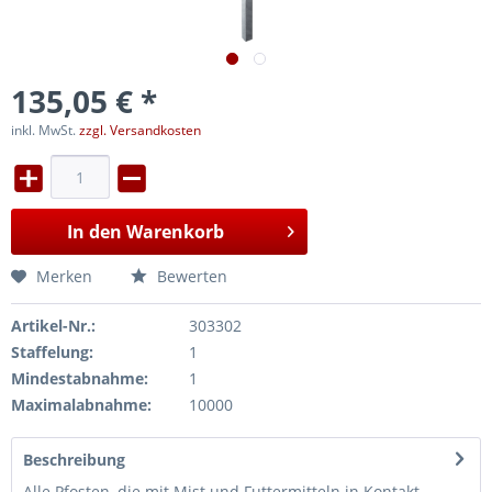
135,05 € *
inkl. MwSt.
zzgl. Versandkosten
In den
Warenkorb
Merken
Bewerten
Artikel-Nr.:
303302
Staffelung:
1
Mindestabnahme:
1
Maximalabnahme:
10000
Beschreibung
Alle Pfosten, die mit Mist und Futtermitteln in Kontakt