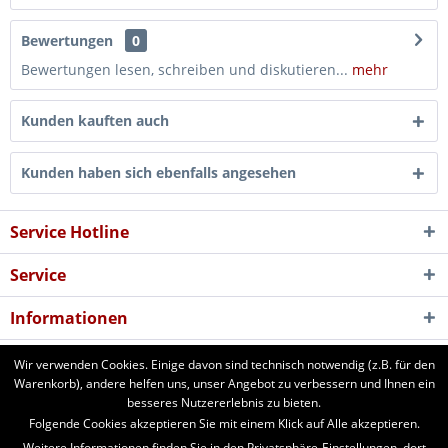
Bewertungen
0
Bewertungen lesen, schreiben und diskutieren...
mehr
Kunden kauften auch
Kunden haben sich ebenfalls angesehen
Service Hotline
Service
Informationen
Newsletter
Wir verwenden Cookies. Einige davon sind technisch notwendig (z.B. für den
Warenkorb), andere helfen uns, unser Angebot zu verbessern und Ihnen ein
besseres Nutzererlebnis zu bieten.
aforst.com - Ihr Fachhändler für Patura Weide- und Stalltechnik,
Folgende Cookies akzeptieren Sie mit einem Klick auf Alle akzeptieren.
Weidezäune, Euronetze, electra Weidezaungeräte. 24 Stunden online
Weitere Informationen finden Sie in den Privatsphäre-Einstellungen, dort