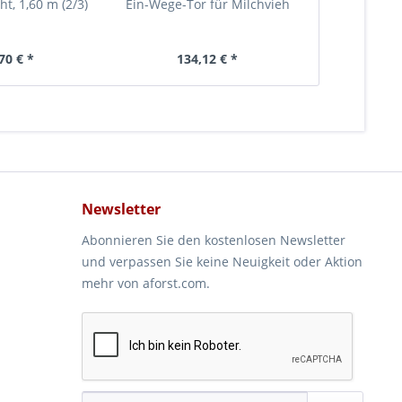
ht, 1,60 m (2/3)
Ein-Wege-Tor für Milchvieh
Anschr
Schnellv
70 € *
134,12 € *
16
Newsletter
Abonnieren Sie den kostenlosen Newsletter
und verpassen Sie keine Neuigkeit oder Aktion
mehr von aforst.com.