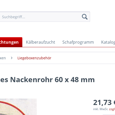
ichtungen
Kälberaufzucht
Schafprogramm
Katalo
oxen
Liegeboxenzubehör
es Nackenrohr 60 x 48 mm
21,73 
inkl. MwSt.
zzg