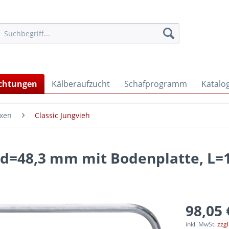
ichtungen
Kälberaufzucht
Schafprogramm
Katalo
oxen
Classic Jungvieh
 d=48,3 mm mit Bodenplatte, L=
98,05 
inkl. MwSt.
zzg