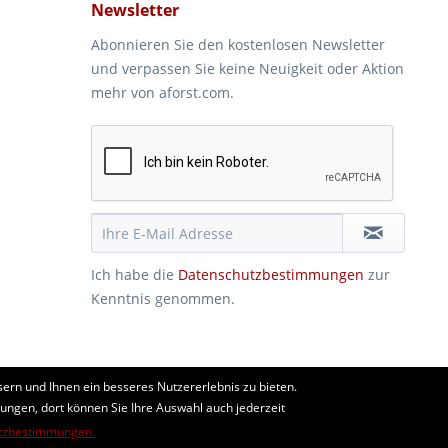
Newsletter
Abonnieren Sie den kostenlosen Newsletter
und verpassen Sie keine Neuigkeit oder Aktion
mehr von aforst.com.
Ich habe die
Datenschutzbestimmungen
zur
Kenntnis genommen.
ern und Ihnen ein besseres Nutzererlebnis zu bieten.
len. Beratung vom Fachmann per Telefon und Email. Kaufen Sie
lungen, dort können Sie Ihre Auswahl auch jederzeit
horden, Schafnetze...
tzbestimmungen.