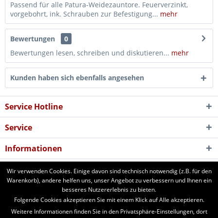
Passend für alle Patura-Weidezauntore. Feuerverzinkt,
vorgebohrt, ink. Schrauben zur Befestigung...
mehr
Bewertungen
0
Bewertungen lesen, schreiben und diskutieren...
mehr
Kunden haben sich ebenfalls angesehen
Service Hotline
Service
Informationen
Newsletter
Wir verwenden Cookies. Einige davon sind technisch notwendig (z.B. für den
Warenkorb), andere helfen uns, unser Angebot zu verbessern und Ihnen ein
besseres Nutzererlebnis zu bieten.
aforst.com - Ihr Fachhändler für Patura Weide- und Stalltechnik,
Folgende Cookies akzeptieren Sie mit einem Klick auf Alle akzeptieren.
Weidezäune, Euronetze, electra Weidezaungeräte. 24 Stunden online
Weitere Informationen finden Sie in den Privatsphäre-Einstellungen, dort