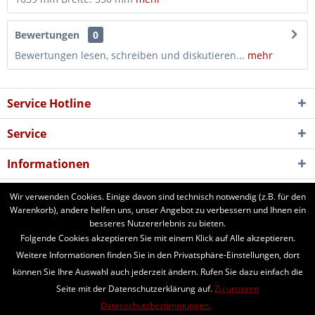
Bewertungen
0
Bewertungen lesen, schreiben und diskutieren...
mehr
Service Hotline
Service
Informationen
Newsletter
Wir verwenden Cookies. Einige davon sind technisch notwendig (z.B. für den
Warenkorb), andere helfen uns, unser Angebot zu verbessern und Ihnen ein
besseres Nutzererlebnis zu bieten.
aforst.com - Ihr Fachhändler für Patura Weide- und Stalltechnik,
Folgende Cookies akzeptieren Sie mit einem Klick auf Alle akzeptieren.
Weidezäune, Euronetze, electra Weidezaungeräte. 24 Stunden online
Weitere Informationen finden Sie in den Privatsphäre-Einstellungen, dort
bestellen. Beratung vom Fachmann per Telefon und Email. Kaufen Sie
können Sie Ihre Auswahl auch jederzeit ändern. Rufen Sie dazu einfach die
Weidezaungeräte, Zaunpfähle, Heuraufen, Panels, Fressgitter,
Seite mit der Datenschutzerklärung auf.
Zu unseren
Tränkebecken, Windschutznetze, Schafhorden, Schafnetze...
Datenschutzbestimmungen.