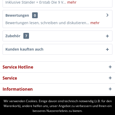
Inklusive Ständer = Erstab Die 9 V...
mehr
Bewertungen
0
Bewertungen lesen, schreiben und diskutieren...
mehr
Zubehör
7
Kunden kauften auch
Service Hotline
Service
Informationen
Newsletter
Wir verwenden Cookies. Einige davon sind technisch notwendig (z.B. für den
Warenkorb), andere helfen uns, unser Angebot zu verbessern und Ihnen ein
besseres Nutzererlebnis zu bieten.
aforst.com - Ihr Fachhändler für Patura Weide- und Stalltechnik,