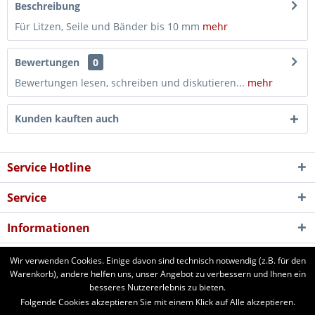
Beschreibung
Für Litzen, Seile und Bänder bis 10 mm
mehr
Bewertungen
0
Bewertungen lesen, schreiben und diskutieren...
mehr
Kunden kauften auch
Service Hotline
Service
Informationen
Newsletter
Wir verwenden Cookies. Einige davon sind technisch notwendig (z.B. für den
Warenkorb), andere helfen uns, unser Angebot zu verbessern und Ihnen ein
besseres Nutzererlebnis zu bieten.
aforst.com - Ihr Fachhändler für Patura Weide- und Stalltechnik,
Folgende Cookies akzeptieren Sie mit einem Klick auf Alle akzeptieren.
Weidezäune, Euronetze, electra Weidezaungeräte. 24 Stunden online