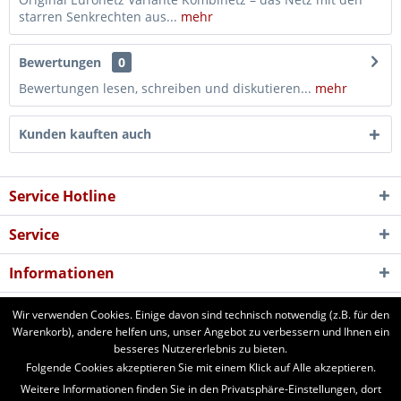
starren Senkrechten aus...
mehr
Bewertungen
0
Bewertungen lesen, schreiben und diskutieren...
mehr
Kunden kauften auch
Service Hotline
Service
Informationen
Newsletter
Wir verwenden Cookies. Einige davon sind technisch notwendig (z.B. für den
Warenkorb), andere helfen uns, unser Angebot zu verbessern und Ihnen ein
besseres Nutzererlebnis zu bieten.
aforst.com - Ihr Fachhändler für Patura Weide- und Stalltechnik,
Folgende Cookies akzeptieren Sie mit einem Klick auf Alle akzeptieren.
Weidezäune, Euronetze, electra Weidezaungeräte. 24 Stunden online
Weitere Informationen finden Sie in den Privatsphäre-Einstellungen, dort