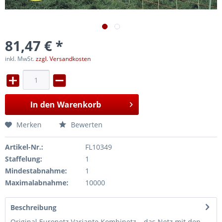
81,47 € *
inkl. MwSt.
zzgl. Versandkosten
In den
Warenkorb
Merken
Bewerten
Artikel-Nr.:
FL10349
Staffelung:
1
Mindestabnahme:
1
Maximalabnahme:
10000
Beschreibung
Original Euronetz Variante Kombinetz – das Netz mit den