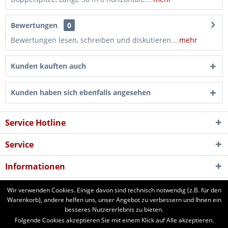
Bewertungen
0
Bewertungen lesen, schreiben und diskutieren...
mehr
Kunden kauften auch
Kunden haben sich ebenfalls angesehen
Service Hotline
Service
Informationen
Newsletter
Wir verwenden Cookies. Einige davon sind technisch notwendig (z.B. für den
Warenkorb), andere helfen uns, unser Angebot zu verbessern und Ihnen ein
besseres Nutzererlebnis zu bieten.
aforst.com - Ihr Fachhändler für Patura Weide- und Stalltechnik,
Folgende Cookies akzeptieren Sie mit einem Klick auf Alle akzeptieren.