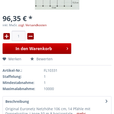
96,35 € *
inkl. MwSt.
zzgl. Versandkosten
In den
Warenkorb
Merken
Bewerten
Artikel-Nr.:
FL10331
Staffelung:
1
Mindestabnahme:
1
Maximalabnahme:
10000
Beschreibung
Original Euronetz Netzhöhe 106 cm, 14 Pfähle mit
Doppelspitze, Länge 50 m 8 horizontale...
mehr