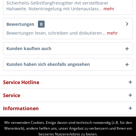
Sicherheits-Selbstfangfressgitter mit verstellbarer
Halsweite. Notentriegelung mit Untenauslass...
mehr
Bewertungen
0
Bewertungen lesen, schreiben und diskutieren...
mehr
Kunden kauften auch
Kunden haben sich ebenfalls angesehen
Service Hotline
Service
Informationen
Newsletter
Wir verwenden Cookies. Einige davon sind technisch notwendig (z.B. für den
Warenkorb), andere helfen uns, unser Angebot zu verbessern und Ihnen ein
besseres Nutzererlebnis zu bieten.