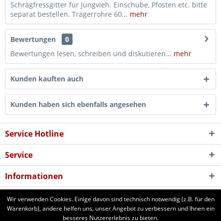
Schrägfressgitter für Jungvieh. Einschübe, Pfosten etc. bitte
separat bestellen. Trägerrohre 60...
mehr
Bewertungen
0
Bewertungen lesen, schreiben und diskutieren...
mehr
Kunden kauften auch
Kunden haben sich ebenfalls angesehen
Service Hotline
Service
Informationen
Newsletter
Wir verwenden Cookies. Einige davon sind technisch notwendig (z.B. für den
Warenkorb), andere helfen uns, unser Angebot zu verbessern und Ihnen ein
besseres Nutzererlebnis zu bieten.